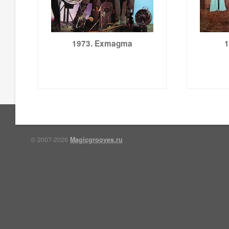
1973. Exmagma
1
© 2007-2026
Magicgrooves.ru