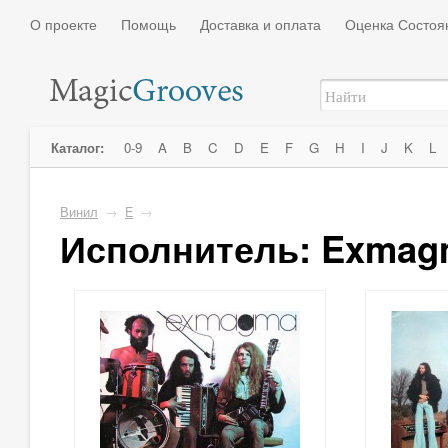
О проекте
Помощь
Доставка и оплата
Оценка Состоя
Каталог:
0-9
A
B
C
D
E
F
G
H
I
J
K
L
Винил
→
E
→
Исполнитель: Exmag