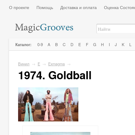
О проекте
Помощь
Доставка и оплата
Оценка Состоя
Каталог:
0-9
A
B
C
D
E
F
G
H
I
J
K
L
Винил
→
E
→
Exmagma
→
1974. Goldball