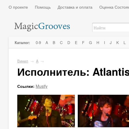
О проекте
Помощь
Доставка и оплата
Оценка Состоя
Каталог:
0-9
A
B
C
D
E
F
G
H
I
J
K
L
Винил
→
A
→
Исполнитель: Atlanti
Ссылки:
Musify