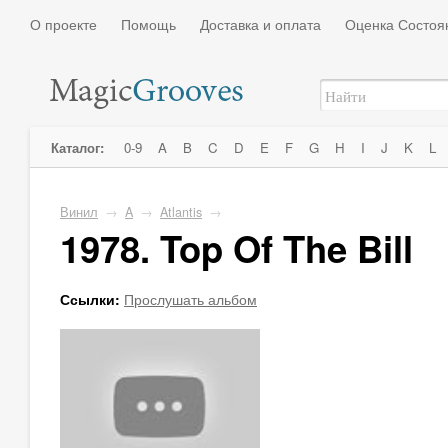
О проекте
Помощь
Доставка и оплата
Оценка Состоя
Каталог:
0-9
A
B
C
D
E
F
G
H
I
J
K
L
Винил
→
A
→
Atlantis
→
1978. Top Of The Bill
Ссылки:
Прослушать альбом