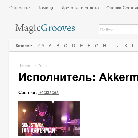
О проекте
Помощь
Доставка и оплата
Оценка Состоя
Каталог:
0-9
A
B
C
D
E
F
G
H
I
J
K
L
Винил
→
A
→
Исполнитель: Akkerm
Ссылки:
Rockfaces