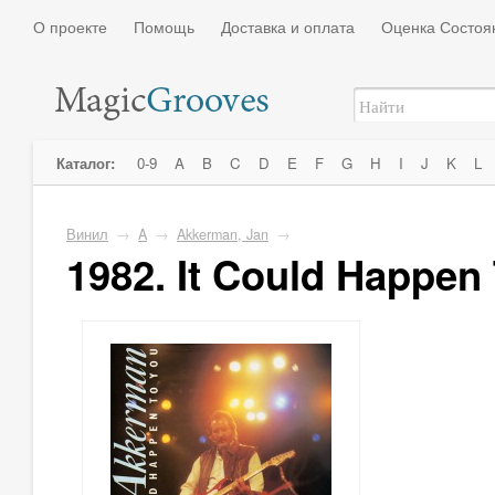
О проекте
Помощь
Доставка и оплата
Оценка Состоя
Каталог:
0-9
A
B
C
D
E
F
G
H
I
J
K
L
Винил
→
A
→
Akkerman, Jan
→
1982. It Could Happen