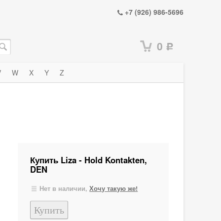
+7 (926) 986-5696
0
Р
V
W
X
Y
Z
Купить Liza - Hold Kontakten,
DEN
Нет в наличии,
Хочу такую же!