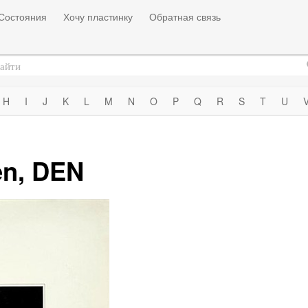
Состояния
Хочу пластинку
Обратная связь
H
I
J
K
L
M
N
O
P
Q
R
S
T
U
en, DEN