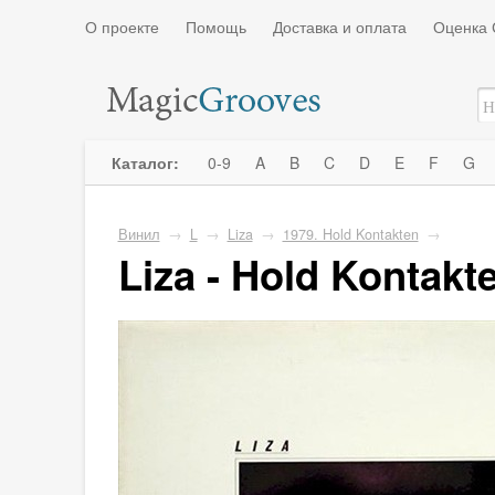
О проекте
Помощь
Доставка и оплата
Оценка 
Каталог:
0-9
A
B
C
D
E
F
G
Винил
→
L
→
Liza
→
1979. Hold Kontakten
→
Liza - Hold Kontakt