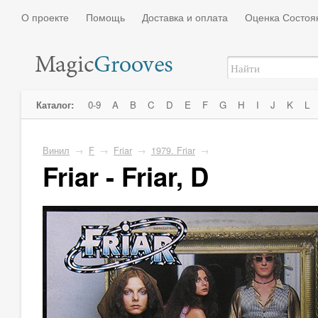
О проекте
Помощь
Доставка и оплата
Оценка Состоя
Каталог:
0-9
A
B
C
D
E
F
G
H
I
J
K
L
Винил
→
F
→
Friar
→
1979. Friar
→
Friar - Friar, D