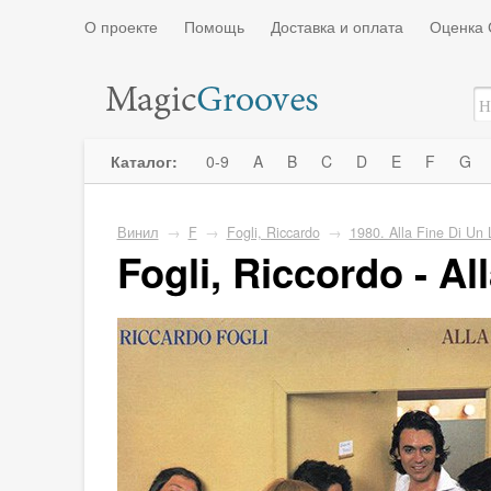
О проекте
Помощь
Доставка и оплата
Оценка 
Каталог:
0-9
A
B
C
D
E
F
G
Винил
→
F
→
Fogli, Riccardo
→
1980. Alla Fine Di Un 
Fogli, Riccordo - Al