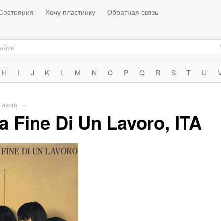
Состояния
Хочу пластинку
Обратная связь
H
I
J
K
L
M
N
O
P
Q
R
S
T
U
Lavoro
→
la Fine Di Un Lavoro, ITA