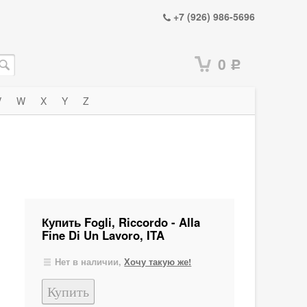
+7 (926) 986-5696
0
Р
V
W
X
Y
Z
Купить Fogli, Riccordo - Alla
Fine Di Un Lavoro, ITA
Нет в наличии,
Хочу такую же!