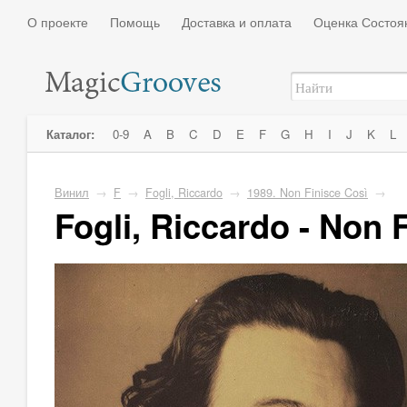
О проекте
Помощь
Доставка и оплата
Оценка Состоя
Каталог:
0-9
A
B
C
D
E
F
G
H
I
J
K
L
Винил
→
F
→
Fogli, Riccardo
→
1989. Non Finisce Così
→
Fogli, Riccardo - Non 