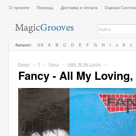
О проекте
Помощь
Доставка и оплата
Оценка Состоя
Каталог:
0-9
A
B
C
D
E
F
G
H
I
J
K
L
Винил
→
F
→
Fancy
→
1989. All My Loving
→
Fancy - All My Loving