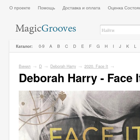
О проекте
Помощь
Доставка и оплата
Оценка Состоя
Каталог:
0-9
A
B
C
D
E
F
G
H
I
J
K
L
Винил
→
D
→
Deborah Harry
→
2020. Face It
→
Deborah Harry - Face I