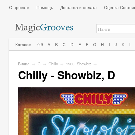
О проекте
Помощь
Доставка и оплата
Оценка Состоя
Каталог:
0-9
A
B
C
D
E
F
G
H
I
J
K
L
Винил
→
C
→
Chilly
→
1980. Showbiz
→
Chilly - Showbiz, D