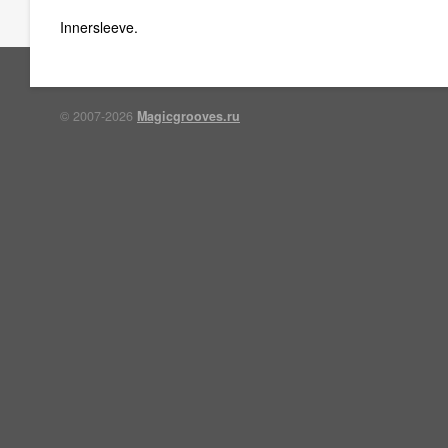
Innersleeve.
© 2007-2026
Magicgrooves.ru