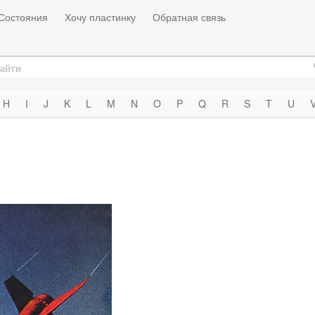
Состояния
Хочу пластинку
Обратная связь
H
I
J
K
L
M
N
O
P
Q
R
S
T
U