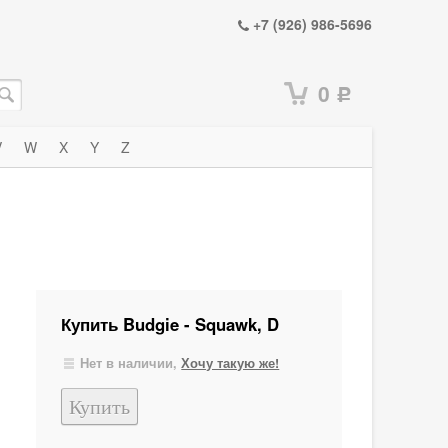
+7 (926) 986-5696
0
Р
V
W
X
Y
Z
Купить Budgie - Squawk, D
Нет в наличии,
Хочу такую же!