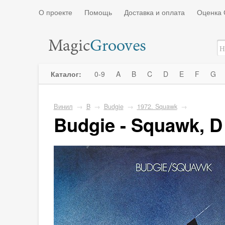
О проекте
Помощь
Доставка и оплата
Оценка 
Каталог:
0-9
A
B
C
D
E
F
G
Винил
→
B
→
Budgie
→
1972. Squawk
→
Budgie - Squawk, D