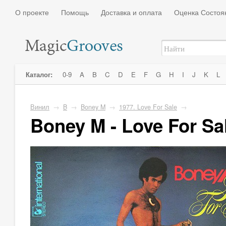
О проекте
Помощь
Доставка и оплата
Оценка Состоя
Каталог:
0-9
A
B
C
D
E
F
G
H
I
J
K
L
Винил
→
B
→
Boney M
→
1977. Love For Sale
→
Boney M - Love For Sa