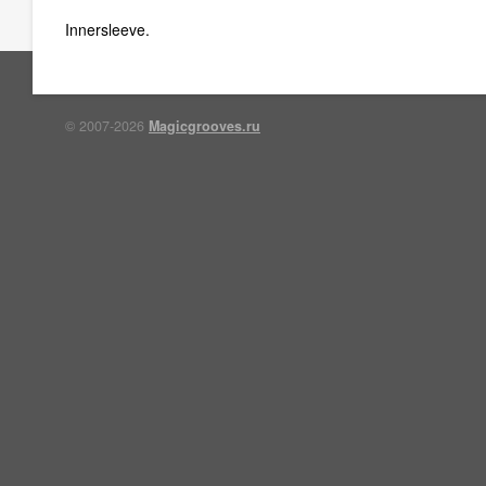
Innersleeve.
© 2007-2026
Magicgrooves.ru