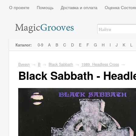
О проекте
Помощь
Доставка и оплата
Оценка Состоя
Каталог:
0-9
A
B
C
D
E
F
G
H
I
J
K
L
Винил
→
B
→
Black Sabbath
→
1989. Headless Cross
→
Black Sabbath - Headl