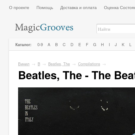
О проекте
Помощь
Доставка и оплата
Оценка Состоя
Каталог:
0-9
A
B
C
D
E
F
G
H
I
J
K
L
Винил
→
B
→
Beatles, The
→
Compilations
→
Beatles, The - The Beatl