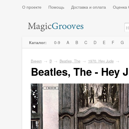
О проекте
Помощь
Доставка и оплата
Оценка 
Каталог:
0-9
A
B
C
D
E
F
G
Винил
→
B
→
Beatles, The
→
1970. Hey Jude
→
Beatles, The - Hey J