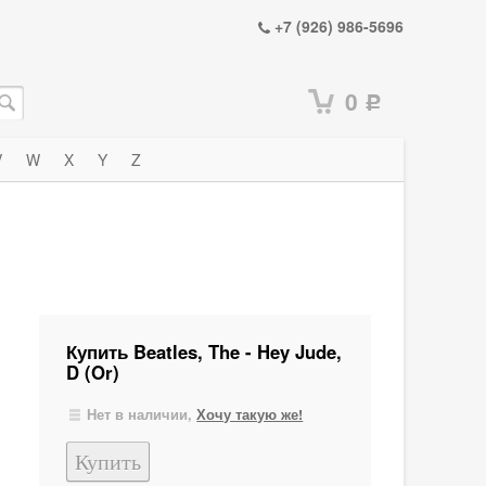
+7 (926) 986-5696
0
Р
V
W
X
Y
Z
Купить Beatles, The - Hey Jude,
D (Or)
Нет в наличии,
Хочу такую же!