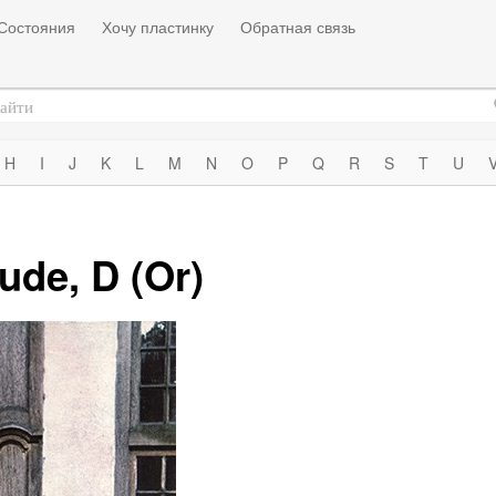
Состояния
Хочу пластинку
Обратная связь
H
I
J
K
L
M
N
O
P
Q
R
S
T
U
ude, D (Or)