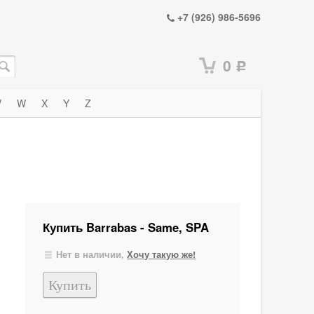
+7 (926) 986-5696
0
Р
V
W
X
Y
Z
Купить Barrabas - Same, SPA
Нет в наличии,
Хочу такую же!