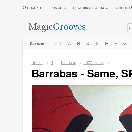
О проекте
Помощь
Доставка и оплата
Оценка 
Каталог:
0-9
A
B
C
D
E
F
G
Винил
→
B
→
Barrabas
→
1977. Same
→
Barrabas - Same, S