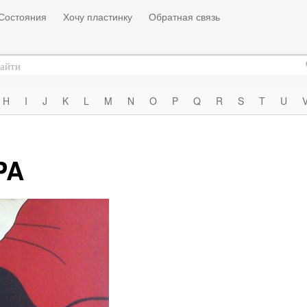
Состояния
Хочу пластинку
Обратная связь
H
I
J
K
L
M
N
O
P
Q
R
S
T
U
PA