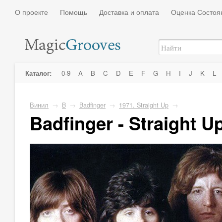
О проекте
Помощь
Доставка и оплата
Оценка Состоя
Каталог:
0-9
A
B
C
D
E
F
G
H
I
J
K
L
Винил
→
B
→
Badfinger
→
1971. Straight Up
→
Badfinger - Straight U