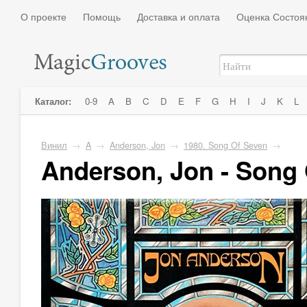
О проекте
Помощь
Доставка и оплата
Оценка Состоя
Каталог:
0-9
A
B
C
D
E
F
G
H
I
J
K
L
Винил
→
A
→
Anderson, Jon
→
1980. Song Of Seven
→
Anderson, Jon - Song