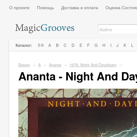
О проекте
Помощь
Доставка и оплата
Оценка Состоя
Каталог:
0-9
A
B
C
D
E
F
G
H
I
J
K
L
Винил
→
A
→
Ananta
→
1978. Night And Daydream
→
Ananta - Night And D