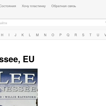
Состояния
Хочу пластинку
Обратная связь
H
I
J
K
L
M
N
O
P
Q
R
S
T
U
essee, EU