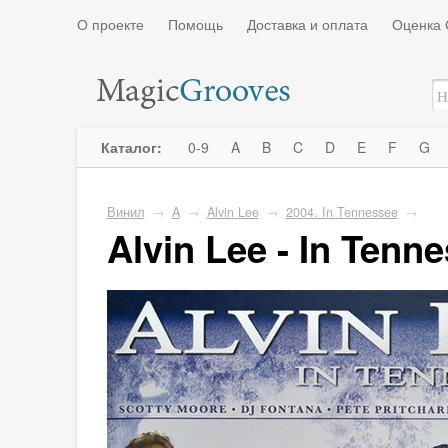
О проекте
Помощь
Доставка и оплата
Оценка 
Каталог:
0-9
A
B
C
D
E
F
G
Винил
→
A
→
Alvin Lee
→
2004. In Tennessee
→
Alvin Lee - In Tenn