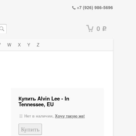
+7 (926) 986-5696
0
Р
V
W
X
Y
Z
Купить Alvin Lee - In
Tennessee, EU
Нет в наличии,
Хочу такую же!