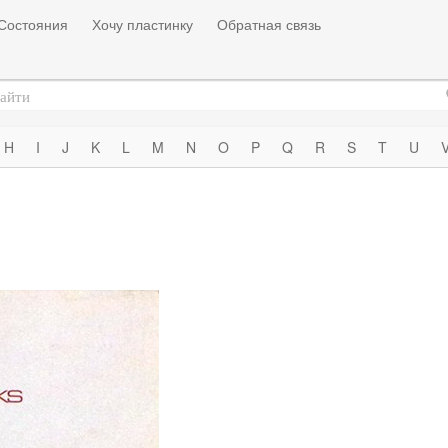
Состояния
Хочу пластинку
Обратная связь
H
I
J
K
L
M
N
O
P
Q
R
S
T
U