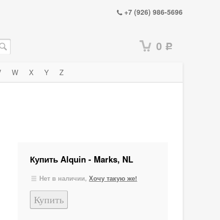
+7 (926) 986-5696
0
Р
V
W
X
Y
Z
Купить Alquin - Marks, NL
Нет в наличии,
Хочу такую же!