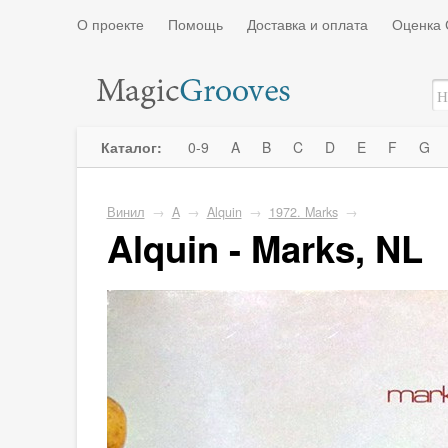
О проекте
Помощь
Доставка и оплата
Оценка 
Каталог:
0-9
A
B
C
D
E
F
G
Винил
→
A
→
Alquin
→
1972. Marks
→
Alquin - Marks, NL