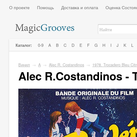
О проекте
Помощь
Доставка и оплата
Оценка Состоя
Каталог:
0-9
A
B
C
D
E
F
G
H
I
J
K
L
Винил
→
A
→
Alec R. Costandinos
→
1978. Trocadero Bleu Cit
Alec R.Costandinos - 