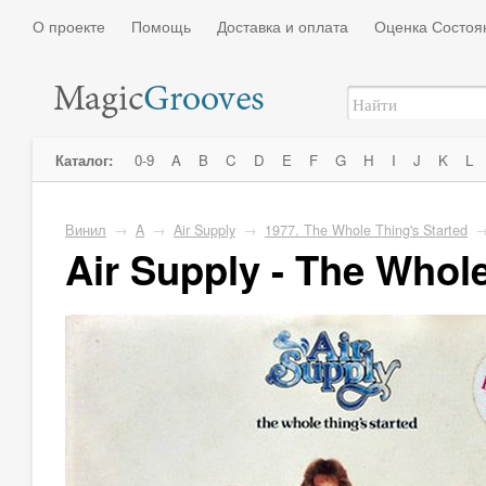
О проекте
Помощь
Доставка и оплата
Оценка Состоя
Каталог:
0-9
A
B
C
D
E
F
G
H
I
J
K
L
Винил
→
A
→
Air Supply
→
1977. The Whole Thing's Started
Air Supply - The Whol