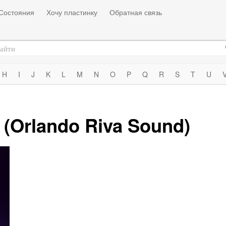
Состояния
Хочу пластинку
Обратная связь
H
I
J
K
L
M
N
O
P
Q
R
S
T
U
(Orlando Riva Sound)