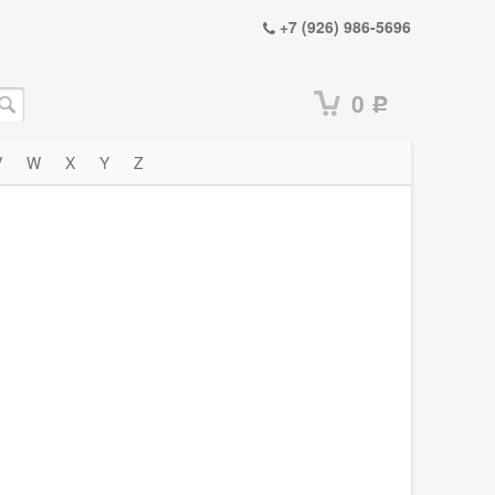
+7 (926) 986-5696
0
Р
V
W
X
Y
Z