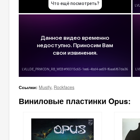
Ссылки:
Musify
,
Rockfaces
Виниловые пластинки Opus: