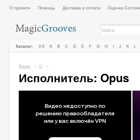
О проекте
Помощь
Доставка и оплата
Оценка Состоя
Каталог:
0-9
A
B
C
D
E
F
G
H
I
J
K
L
Винил
→
O
→
Исполнитель: Opus