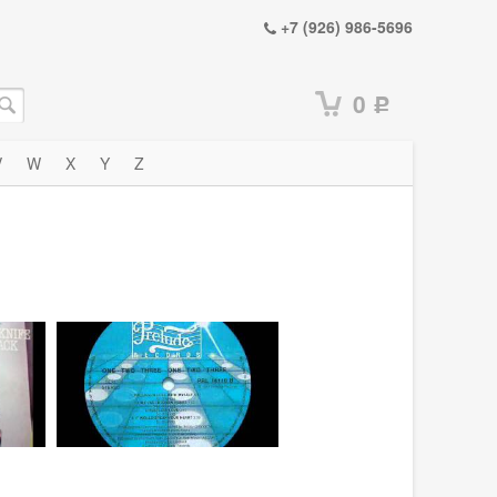
+7 (926) 986-5696
0
Р
V
W
X
Y
Z