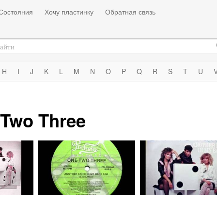
Состояния
Хочу пластинку
Обратная связь
H
I
J
K
L
M
N
O
P
Q
R
S
T
U
Two Three