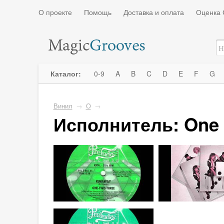
О проекте
Помощь
Доставка и оплата
Оценка 
Каталог:
0-9
A
B
C
D
E
F
G
Винил
→
O
→
Исполнитель: One 