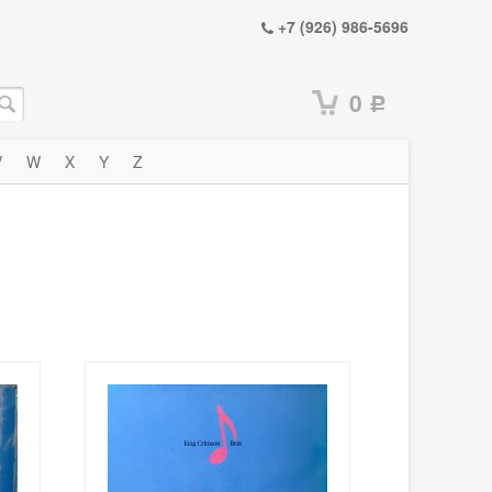
+7 (926) 986-5696
0
Р
V
W
X
Y
Z