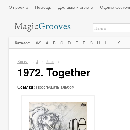
О проекте
Помощь
Доставка и оплата
Оценка Состоя
Каталог:
0-9
A
B
C
D
E
F
G
H
I
J
K
L
Винил
→
J
→
Jane
→
1972. Together
Ссылки:
Прослушать альбом