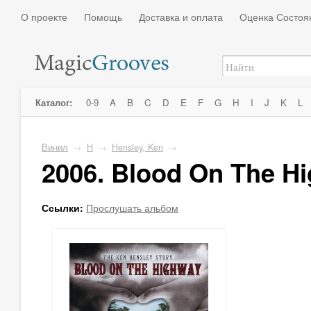
О проекте
Помощь
Доставка и оплата
Оценка Состоя
Каталог:
0-9
A
B
C
D
E
F
G
H
I
J
K
L
Винил
→
H
→
Hensley, Ken
→
2006. Blood On The H
Ссылки:
Прослушать альбом