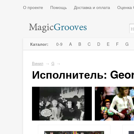
О проекте
Помощь
Доставка и оплата
Оценка 
Каталог:
0-9
A
B
C
D
E
F
G
Винил
→
G
→
Исполнитель: Geor