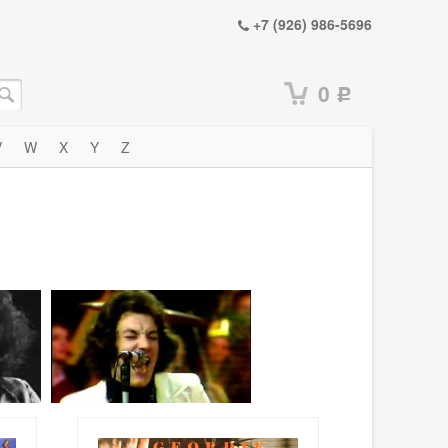
+7 (926) 986-5696
0
Р
V
W
X
Y
Z