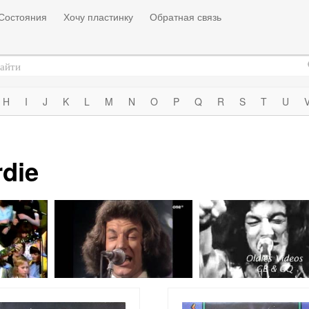
Состояния
Хочу пластинку
Обратная связь
H
I
J
K
L
M
N
O
P
Q
R
S
T
U
die