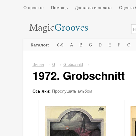
О проекте
Помощь
Доставка и оплата
Оценка 
Каталог:
0-9
A
B
C
D
E
F
G
Винил
→
G
→
Grobschnitt
→
1972. Grobschnitt
Ссылки:
Прослушать альбом