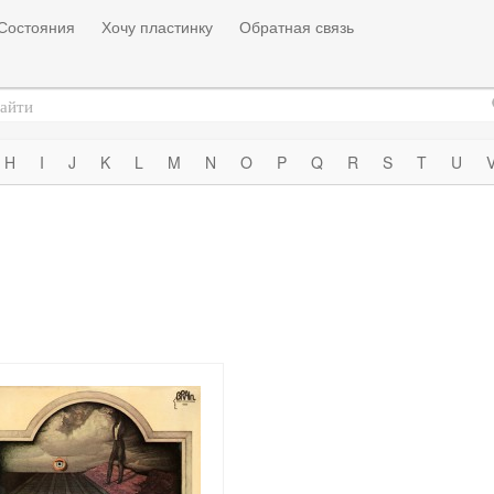
Состояния
Хочу пластинку
Обратная связь
H
I
J
K
L
M
N
O
P
Q
R
S
T
U