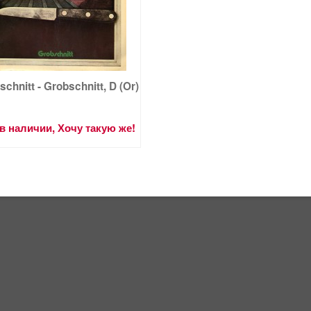
chnitt - Grobschnitt, D (Or)
в наличии, Хочу такую же!