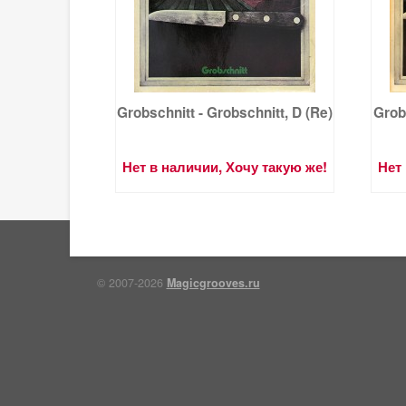
Grobschnitt - Grobschnitt, D (Re)
Grobs
Нет в наличии, Хочу такую же!
Нет 
© 2007-2026
Magicgrooves.ru