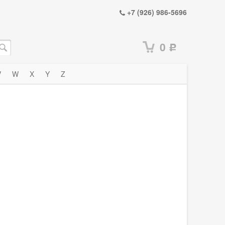
+7 (926) 986-5696
0
Р
V
W
X
Y
Z