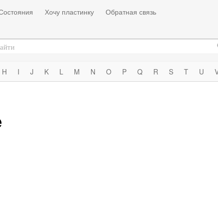
Состояния
Хочу пластинку
Обратная связь
H
I
J
K
L
M
N
O
P
Q
R
S
T
U
e