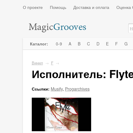
О проекте
Помощь
Доставка и оплата
Оценка 
Каталог:
0-9
A
B
C
D
E
F
G
Винил
→
F
→
Исполнитель: Flyt
Ссылки:
Musify
,
Progarchives