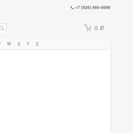
+7 (926) 986-5696
0
Р
V
W
X
Y
Z