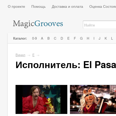
О проекте
Помощь
Доставка и оплата
Оценка Состоя
Каталог:
0-9
A
B
C
D
E
F
G
H
I
J
K
L
Винил
→
E
→
Исполнитель: El Pas