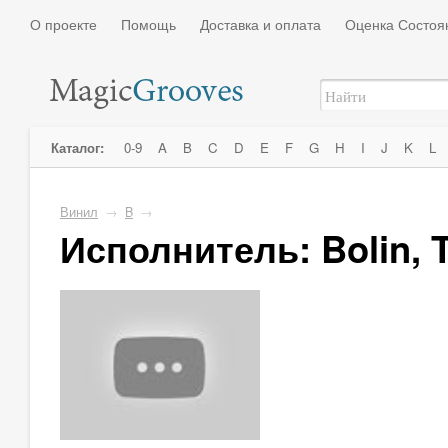
О проекте
Помощь
Доставка и оплата
Оценка Состоя
Каталог:
0-9
A
B
C
D
E
F
G
H
I
J
K
L
Винил
→
B
→
Исполнитель: Bolin,