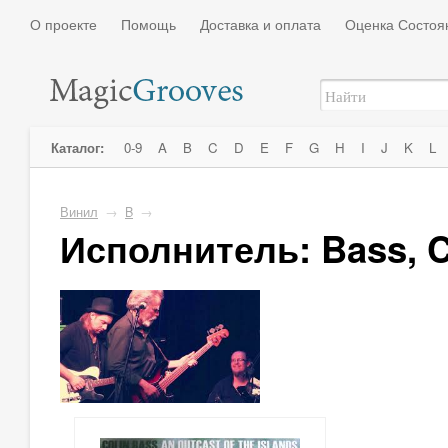
О проекте
Помощь
Доставка и оплата
Оценка Состоя
Каталог:
0-9
A
B
C
D
E
F
G
H
I
J
K
L
Винил
→
B
→
Исполнитель: Bass, C