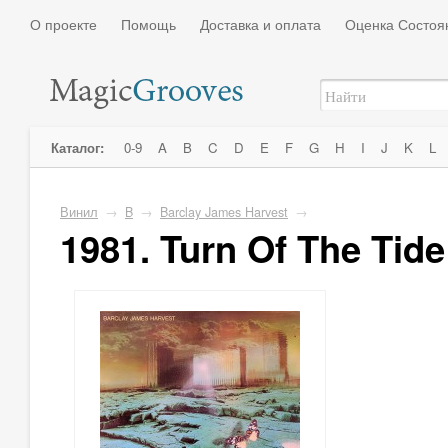
О проекте
Помощь
Доставка и оплата
Оценка Состоя
Каталог:
0-9
A
B
C
D
E
F
G
H
I
J
K
L
Винил
→
B
→
Barclay James Harvest
→
1981. Turn Of The Tide