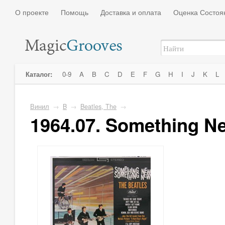
О проекте
Помощь
Доставка и оплата
Оценка Состоя
Каталог:
0-9
A
B
C
D
E
F
G
H
I
J
K
L
Винил
→
B
→
Beatles, The
→
1964.07. Something N