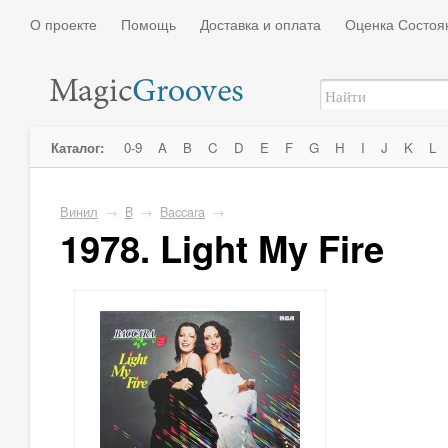
О проекте
Помощь
Доставка и оплата
Оценка Состоя
Каталог:
0-9
A
B
C
D
E
F
G
H
I
J
K
L
Винил
→
B
→
Baccara
→
1978. Light My Fire