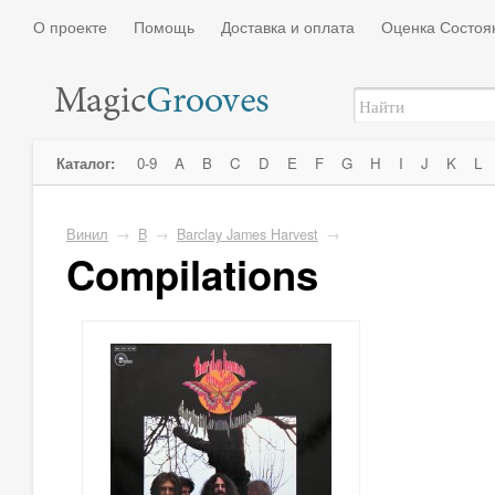
О проекте
Помощь
Доставка и оплата
Оценка Состоя
Каталог:
0-9
A
B
C
D
E
F
G
H
I
J
K
L
Винил
→
B
→
Barclay James Harvest
→
Compilations