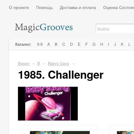
О проекте
Помощь
Доставка и оплата
Оценка Состоя
Каталог:
0-9
A
B
C
D
E
F
G
H
I
J
K
L
Винил
→
B
→
Baby's Gang
→
1985. Challenger