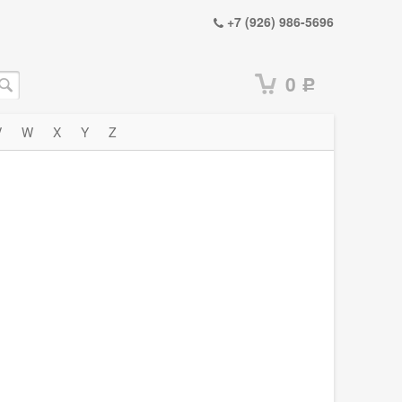
+7 (926) 986-5696
0
Р
V
W
X
Y
Z