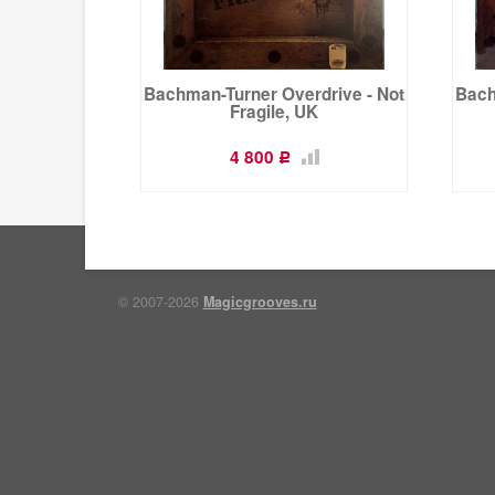
Bachman-Turner Overdrive - Not
Bach
Fragile, UK
4 800
Р
© 2007-2026
Magicgrooves.ru