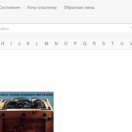
Состояния
Хочу пластинку
Обратная связь
H
I
J
K
L
M
N
O
P
Q
R
S
T
U