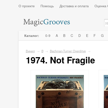
О проекте
Помощь
Доставка и оплата
Оценка 
Каталог:
0-9
A
B
C
D
E
F
G
Винил
→
B
→
Bachman-Turner Overdrive
→
1974. Not Fragile