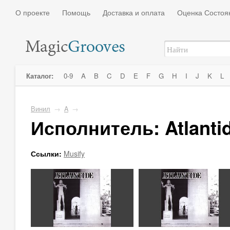
О проекте
Помощь
Доставка и оплата
Оценка Состоя
Каталог:
0-9
A
B
C
D
E
F
G
H
I
J
K
L
Винил
→
A
→
Исполнитель: Atlanti
Ссылки:
Musify