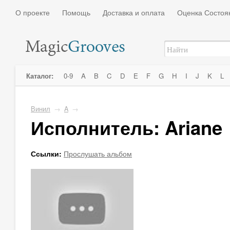
О проекте
Помощь
Доставка и оплата
Оценка Состоя
Каталог:
0-9
A
B
C
D
E
F
G
H
I
J
K
L
Винил
→
A
→
Исполнитель: Ariane
Ссылки:
Прослушать альбом