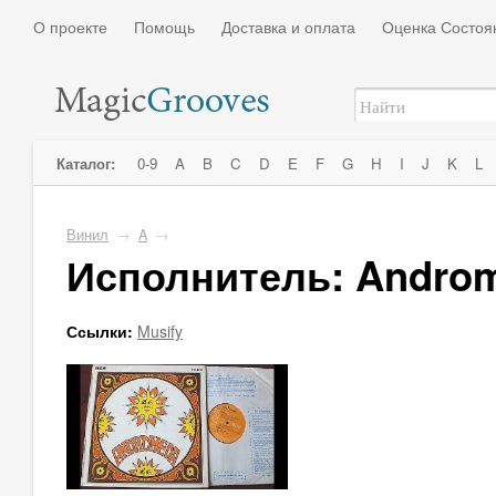
О проекте
Помощь
Доставка и оплата
Оценка Состоя
Каталог:
0-9
A
B
C
D
E
F
G
H
I
J
K
L
Винил
→
A
→
Исполнитель: Androm
Ссылки:
Musify