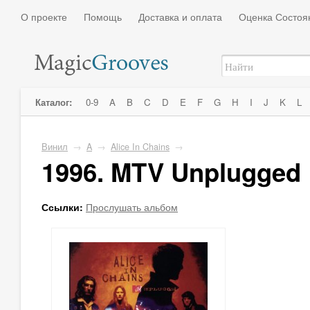
О проекте
Помощь
Доставка и оплата
Оценка Состоя
Каталог:
0-9
A
B
C
D
E
F
G
H
I
J
K
L
Винил
→
A
→
Alice In Chains
→
1996. MTV Unplugged
Ссылки:
Прослушать альбом