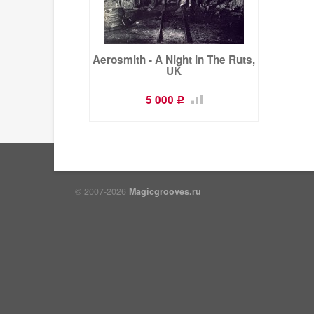
Aerosmith - A Night In The Ruts,
UK
5 000
Р
© 2007-2026
Magicgrooves.ru