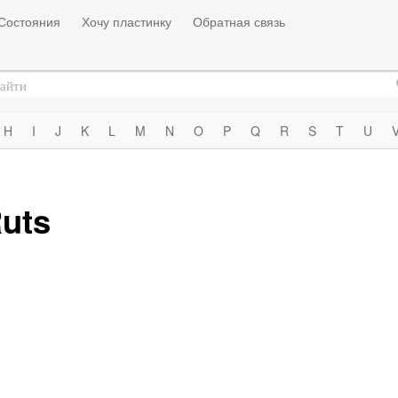
Состояния
Хочу пластинку
Обратная связь
H
I
J
K
L
M
N
O
P
Q
R
S
T
U
Ruts