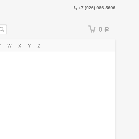
+7 (926) 986-5696
0
Р
V
W
X
Y
Z