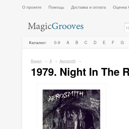
О проекте
Помощь
Доставка и оплата
Оценка 
Каталог:
0-9
A
B
C
D
E
F
G
Винил
→
A
→
Aerosmith
→
1979. Night In The 