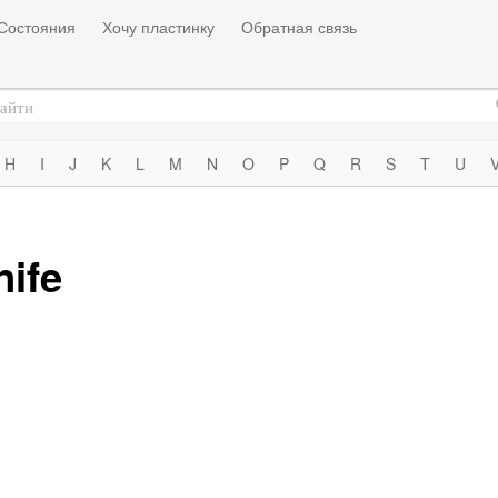
Состояния
Хочу пластинку
Обратная связь
H
I
J
K
L
M
N
O
P
Q
R
S
T
U
nife