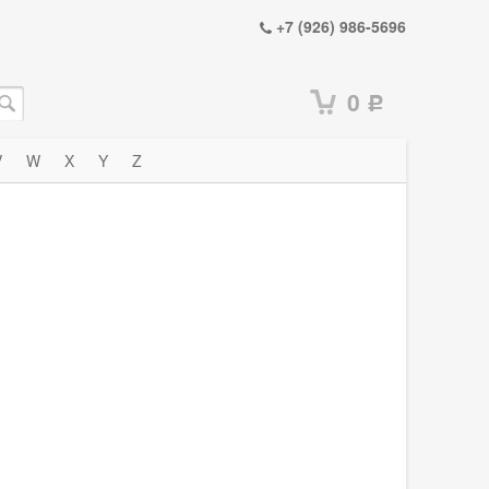
+7 (926) 986-5696
0
Р
V
W
X
Y
Z