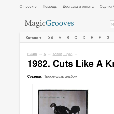
О проекте
Помощь
Доставка и оплата
Оценка 
Каталог:
0-9
A
B
C
D
E
F
G
Винил
→
A
→
Adams, Bryan
→
1982. Cuts Like A K
Ссылки:
Прослушать альбом